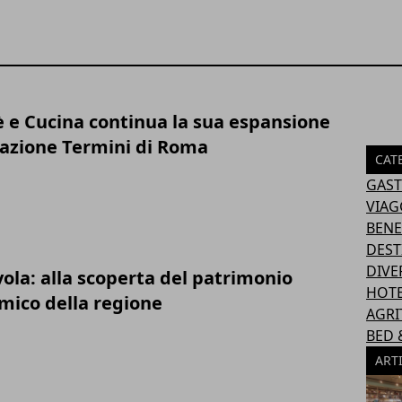
è e Cucina continua la sua espansione
Stazione Termini di Roma
CAT
GAS
VIAG
BENE
DEST
DIVE
ola: alla scoperta del patrimonio
HOT
ico della regione
AGRI
BED 
ART