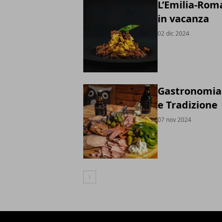
L’Emilia-Roma
in vacanza
02 dic 2024
Gastronomia 
e Tradizione
07 nov 2024
Articolo Successivo