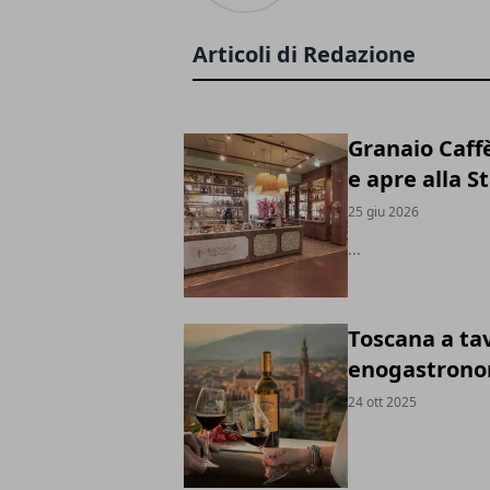
Articoli di Redazione
Granaio Caff
e apre alla 
25 giu 2026
...
Toscana a tav
enogastronom
24 ott 2025