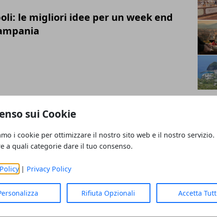
li: le migliori idee per un week end
Campania
arca a vela: esperienze e opportunità di
enso sui Cookie
amo i cookie per ottimizzare il nostro sito web e il nostro servizio.
re a quali categorie dare il tuo consenso.
Policy
|
Privacy Policy
oscana: tradizione, arte e
Personalizza
Rifiuta Opzionali
Accetta Tut