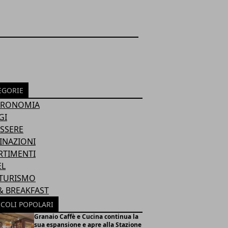
EGORIE
TRONOMIA
GI
SSERE
INAZIONI
RTIMENTI
EL
TURISMO
& BREAKFAST
ICOLI POPOLARI
Granaio Caffè e Cucina continua la
sua espansione e apre alla Stazione