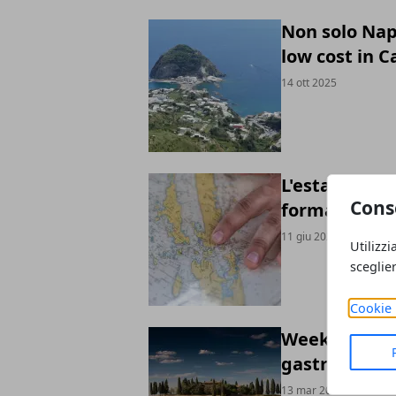
Non solo Napo
low cost in 
14 ott 2025
L'estate in b
Cons
formazione
11 giu 2025
Utilizzi
sceglie
Cookie 
Weekend in T
gastronomia
13 mar 2025