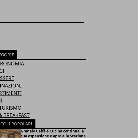
EGORIE
TRONOMIA
GI
SSERE
INAZIONI
RTIMENTI
EL
TURISMO
& BREAKFAST
ICOLI POPOLARI
Granaio Caffè e Cucina continua la
sua espansione e apre alla Stazione