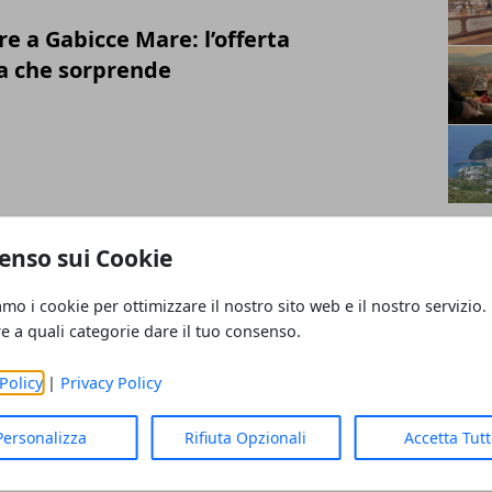
e a Gabicce Mare: l’offerta
a che sorprende
cilia: Modica
enso sui Cookie
amo i cookie per ottimizzare il nostro sito web e il nostro servizio.
re a quali categorie dare il tuo consenso.
Policy
|
Privacy Policy
oscana: Grosseto
Personalizza
Rifiuta Opzionali
Accetta Tut