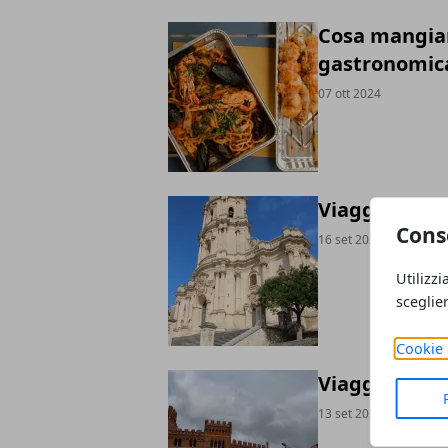
Cosa mangiar
gastronomic
07 ott 2024
Viaggio in Si
Cons
16 set 2024
Utilizzi
sceglie
Cookie 
Viaggio in T
13 set 2024