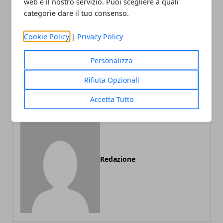
web e il nostro servizio. Puoi scegliere a quali
Facebook
Twitter
Whatsapp
categorie dare il tuo consenso.
Cookie Policy
|
Privacy Policy
Articolo Precedente
Articolo Successivo
Personalizza
Viaggio in Sicilia: Modica
Le migliori attività da
Rifiuta Opzionali
realizzare in Sardegna
Accetta Tutto
Redazione