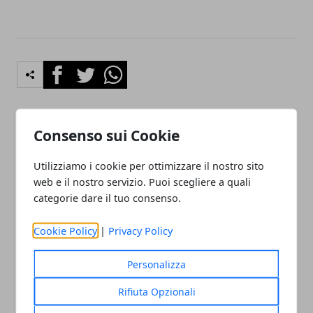
Facebook
Twitter
Whatsapp
Consenso sui Cookie
Articolo Precedente
Articolo Successivo
Vacanze e lavoro: perchè
Dove Dormire in Maremma
Utilizziamo i cookie per ottimizzare il nostro sito
investire in Costa Rica
web e il nostro servizio. Puoi scegliere a quali
categorie dare il tuo consenso.
Cookie Policy
|
Privacy Policy
Personalizza
Redazione
Rifiuta Opzionali