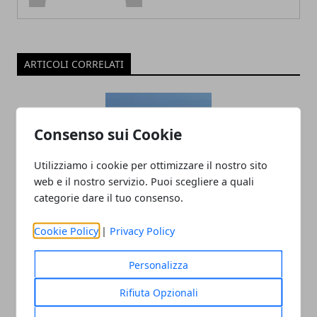
ARTICOLI CORRELATI
Consenso sui Cookie
Utilizziamo i cookie per ottimizzare il nostro sito
web e il nostro servizio. Puoi scegliere a quali
categorie dare il tuo consenso.
Non solo Napoli: le migliori idee per un
Cookie Policy
|
Privacy Policy
week end low cost in Campania
14/10/2025
Personalizza
Rifiuta Opzionali