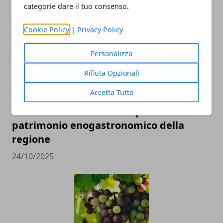
ARTICOLI CORRELATI
categorie dare il tuo consenso.
Cookie Policy
|
Privacy Policy
Personalizza
Rifiuta Opzionali
Accetta Tutto
Toscana a tavola: alla scoperta del
patrimonio enogastronomico della
regione
24/10/2025